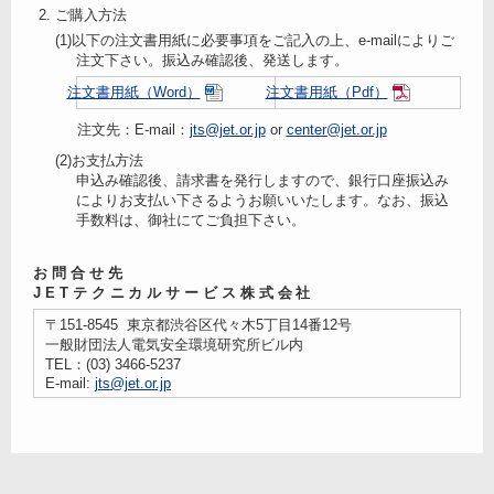
ご購入方法
以下の注文書用紙に必要事項をご記入の上、e-mailによりご
注文下さい。振込み確認後、発送します。
注文書用紙（Word）
注文書用紙（Pdf）
注文先：E-mail：
jts@jet.or.jp
or
center@jet.or.jp
お支払方法
申込み確認後、請求書を発行しますので、銀行口座振込み
によりお支払い下さるようお願いいたします。なお、振込
手数料は、御社にてご負担下さい。
お問合せ先
JETテクニカルサービス株式会社
〒151-8545 東京都渋谷区代々木5丁目14番12号
一般財団法人電気安全環境研究所ビル内
TEL：(03) 3466-5237
E-mail:
jts@jet.or.jp