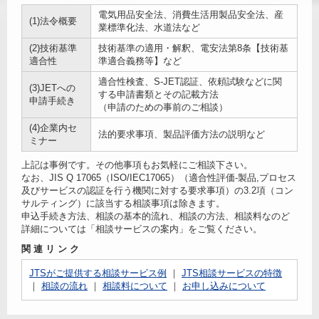
電気用品安全法、消費生活用製品安全法、産
(1)法令概要
業標準化法、水道法など
(2)技術基準
技術基準の適用・解釈、電安法第8条【技術基
適合性
準適合義務等】など
適合性検査、S-JET認証、依頼試験などに関
(3)JETへの
する申請書類とその記載方法
申請手続き
（申請のための事前のご相談）
(4)企業内セ
法的要求事項、製品評価方法の説明など
ミナー
上記は事例です。その他事項もお気軽にご相談下さい。
なお、JIS Q 17065（ISO/IEC17065）（適合性評価-製品,プロセス
及びサービスの認証を行う機関に対する要求事項）の3.2項（コン
サルティング）に該当する相談事項は除きます。
申込手続き方法、相談の基本的流れ、相談の方法、相談料なのど
詳細については「相談サービスの案内」をご覧ください。
関連リンク
JTSがご提供する相談サービス例
JTS相談サービスの特徴
相談の流れ
相談料について
お申し込みについて