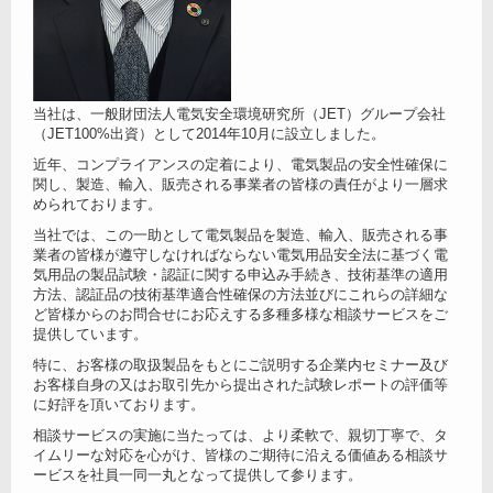
当社は、一般財団法人電気安全環境研究所（JET）グループ会社
（JET100%出資）として2014年10月に設立しました。
近年、コンプライアンスの定着により、電気製品の安全性確保に
関し、製造、輸入、販売される事業者の皆様の責任がより一層求
められております。
当社では、この一助として電気製品を製造、輸入、販売される事
業者の皆様が遵守しなければならない電気用品安全法に基づく電
気用品の製品試験・認証に関する申込み手続き、技術基準の適用
方法、認証品の技術基準適合性確保の方法並びにこれらの詳細な
ど皆様からのお問合せにお応えする多種多様な相談サービスをご
提供しています。
特に、お客様の取扱製品をもとにご説明する企業内セミナー及び
お客様自身の又はお取引先から提出された試験レポートの評価等
に好評を頂いております。
相談サービスの実施に当たっては、より柔軟で、親切丁寧で、タ
イムリーな対応を心がけ、皆様のご期待に沿える価値ある相談サ
ービスを社員一同一丸となって提供して参ります。